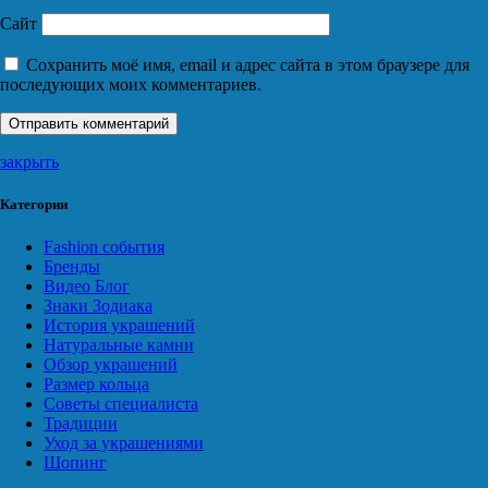
Сайт
Сохранить моё имя, email и адрес сайта в этом браузере для
последующих моих комментариев.
закрыть
Категории
Fashion события
Бренды
Видео Блог
Знаки Зодиака
История украшений
Натуральные камни
Обзор украшений
Размер кольца
Советы специалиста
Традиции
Уход за украшениями
Шопинг