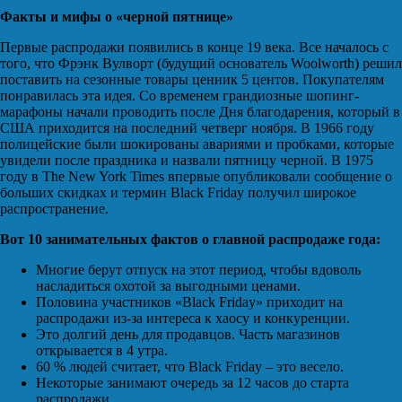
Факты и мифы о «черной пятнице»
Первые распродажи появились в конце 19 века. Все началось с
того, что Фрэнк Вулворт (будущий основатель Woolworth) решил
поставить на сезонные товары ценник 5 центов. Покупателям
понравилась эта идея. Со временем грандиозные шопинг-
марафоны начали проводить после Дня благодарения, который в
США приходится на последний четверг ноября. В 1966 году
полицейские были шокированы авариями и пробками, которые
увидели после праздника и назвали пятницу черной. В 1975
году в The New York Times впервые опубликовали сообщение о
больших скидках и термин Black Friday получил широкое
распространение.
Вот 10 занимательных фактов о главной распродаже года:
Многие берут отпуск на этот период, чтобы вдоволь
насладиться охотой за выгодными ценами.
Половина участников «Black Friday» приходит на
распродажи из-за интереса к хаосу и конкуренции.
Это долгий день для продавцов. Часть магазинов
открывается в 4 утра.
60 % людей считает, что Black Friday – это весело.
Некоторые занимают очередь за 12 часов до старта
распродажи.