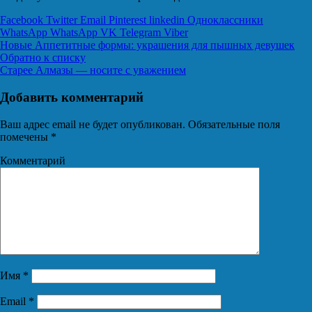
Facebook
Twitter
Email
Pinterest
linkedin
Одноклассники
WhatsApp
WhatsApp
VK
Telegram
Viber
Новые
Аппетитные формы: украшения для пышных девушек
Обратно к списку
Старее
Алмазы — носите с уважением
Добавить комментарий
Ваш адрес email не будет опубликован.
Обязательные поля
помечены
*
Комментарий
Имя
*
Email
*