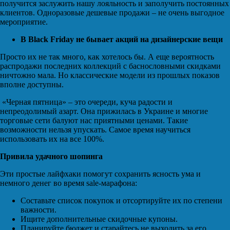
получится заслужить нашу лояльность и заполучить постоянных
клиентов. Одноразовые дешевые продажи – не очень выгодное
мероприятие.
В Black Friday не бывает акций на дизайнерские вещи
Просто их не так много, как хотелось бы. А еще вероятность
распродажи последних коллекций с баснословными скидками
ничтожно мала. Но классические модели из прошлых показов
вполне доступны.
«Черная пятница» – это очереди, куча радости и
непреодолимый азарт. Она прижилась в Украине и многие
торговые сети балуют нас приятными ценами. Такие
возможности нельзя упускать. Самое время научиться
использовать их на все 100%.
Привила удачного шопинга
Эти простые лайфхаки помогут сохранить ясность ума и
немного денег во время sale-марафона:
Составьте список покупок и отсортируйте их по степени
важности.
Ищите дополнительные скидочные купоны.
Планируйте бюджет и старайтесь не выходить за его