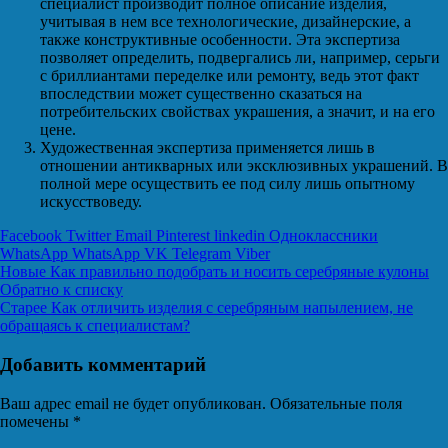
специалист производит полное описание изделия,
учитывая в нем все технологические, дизайнерские, а
также конструктивные особенности. Эта экспертиза
позволяет определить, подвергались ли, например, серьги
с бриллиантами переделке или ремонту, ведь этот факт
впоследствии может существенно сказаться на
потребительских свойствах украшения, а значит, и на его
цене.
Художественная экспертиза применяется лишь в
отношении антикварных или эксклюзивных украшений. В
полной мере осуществить ее под силу лишь опытному
искусствоведу.
Facebook
Twitter
Email
Pinterest
linkedin
Одноклассники
WhatsApp
WhatsApp
VK
Telegram
Viber
Новые
Как правильно подобрать и носить серебряные кулоны
Обратно к списку
Старее
Как отличить изделия с серебряным напылением, не
обращаясь к специалистам?
Добавить комментарий
Ваш адрес email не будет опубликован.
Обязательные поля
помечены
*