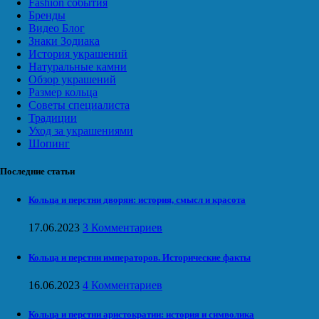
Fashion события
Бренды
Видео Блог
Знаки Зодиака
История украшений
Натуральные камни
Обзор украшений
Размер кольца
Советы специалиста
Традиции
Уход за украшениями
Шопинг
Последние статьи
Кольца и перстни дворян: история, смысл и красота
17.06.2023
3 Комментариев
Кольца и перстни императоров. Исторические факты
16.06.2023
4 Комментариев
Кольца и перстни аристократии: история и символика