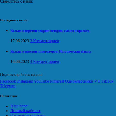
Свяжитесь с нами:
Последние статьи
Кольца и перстни дворян: история, смысл и красота
17.06.2023
3 Комментариев
Кольца и перстни императоров. Исторические факты
16.06.2023
4 Комментариев
Подписывайтесь на нас
Facebook
Instagram
YouTube
Pinterest
Одноклассники
VK
TikTok
Telegram
Навигация
Наш блог
Личный кабинет
Отследить посылку