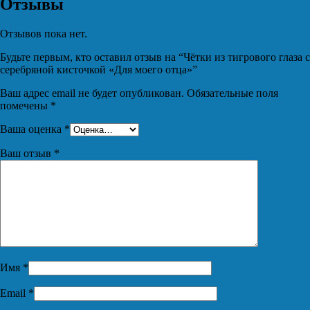
Отзывы
Отзывов пока нет.
Будьте первым, кто оставил отзыв на “Чётки из тигрового глаза с
серебряной кисточкой «Для моего отца»”
Ваш адрес email не будет опубликован.
Обязательные поля
помечены
*
Ваша оценка
*
Ваш отзыв
*
Имя
*
Email
*