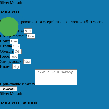
Silver Monarh
ЗАКАЗАТЬ
Чётки из тигрового глаза с серебряной кисточкой «Для моего
отца»
Имя заказчика
Номер телефона
Почта
Страна
Область
Город
Улица, дом/кв
Индекс
Примечание к заказу
Заказать
Silver Monarh
ЗАКАЗАТЬ ЗВОНОК