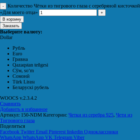
Количество Чётки из тигрового глаза с серебряной кисточкой
«Для моего отца»
В корзину
Заказать
Выберите валюту:
Dollar
Рубль
Euro
Гривна
Qazaqstan teñgesi
Сўм, soʻm
Сомонӣ
Türk Lirası
Беларускі рубель
WOOCS v.2.3.4.2
Сравнить
Добавить в избранное
Артикул:
150-NDM
Категории:
Четки из серебра 925
,
Чети из
Тигрового глаза
Поделиться
Facebook
Twitter
Email
Pinterest
linkedin
Одноклассники
WhatsApp
WhatsApp
VK
Telegram
Viber