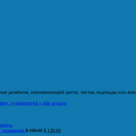
ным дизайном, напоминающий цветы, листья, водопады или жи
о украшения
$
160,00
$
130,00