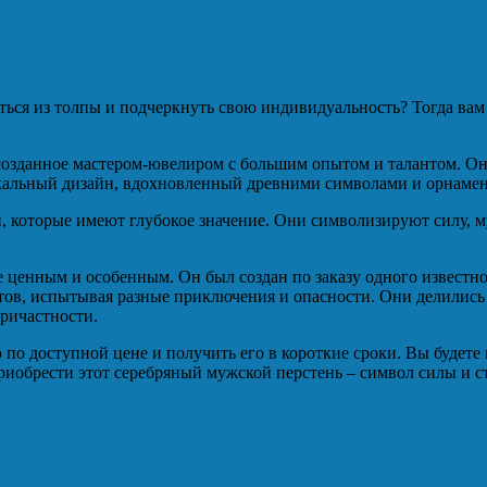
ться из толпы и подчеркнуть свою индивидуальность? Тогда вам
 созданное мастером-ювелиром с большим опытом и талантом. Он
икальный дизайн, вдохновленный древними символами и орнаме
и, которые имеют глубокое значение. Они символизируют силу, му
е ценным и особенным. Он был создан по заказу одного известно
тов, испытывая разные приключения и опасности. Они делились
причастности.
 по доступной цене и получить его в короткие сроки. Вы будете 
приобрести этот серебряный мужской перстень – символ силы и с