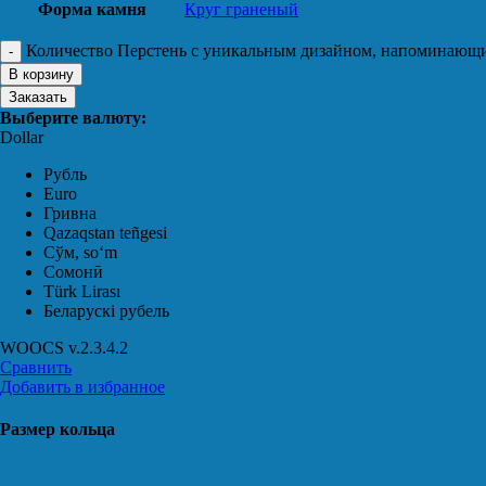
Форма камня
Круг граненый
Количество Перстень с уникальным дизайном, напоминающи
В корзину
Заказать
Выберите валюту:
Dollar
Рубль
Euro
Гривна
Qazaqstan teñgesi
Сўм, soʻm
Сомонӣ
Türk Lirası
Беларускі рубель
WOOCS v.2.3.4.2
Сравнить
Добавить в избранное
Размер кольца