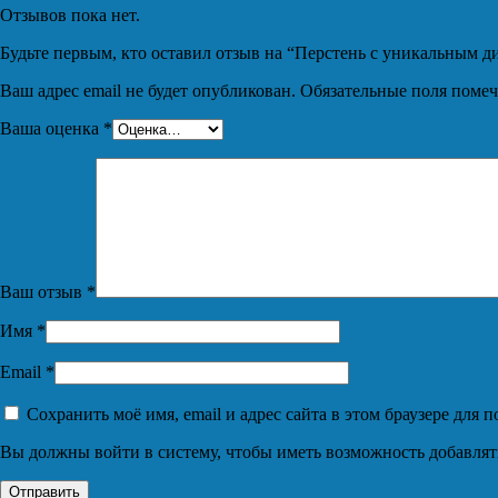
Отзывов пока нет.
Будьте первым, кто оставил отзыв на “Перстень с уникальным
Ваш адрес email не будет опубликован.
Обязательные поля поме
Ваша оценка
*
Ваш отзыв
*
Имя
*
Email
*
Сохранить моё имя, email и адрес сайта в этом браузере дл
Вы должны войти в систему, чтобы иметь возможность добавлят