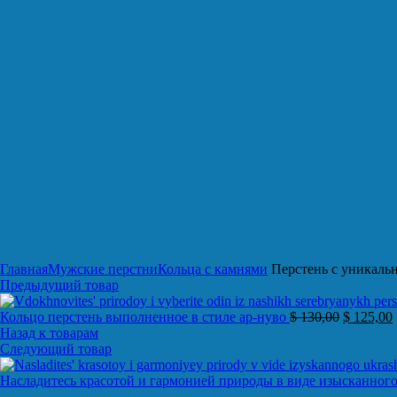
Нажмите, чтобы увеличить
Главная
Мужские перстни
Кольца с камнями
Перстень с уникаль
Предыдущий товар
Кольцо перстень выполненное в стиле ар-нуво
$
130,00
$
125,00
Назад к товарам
Следующий товар
Насладитесь красотой и гармонией природы в виде изысканног