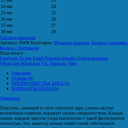
23 мм
23
24 мм
24
25 мм
25
26 мм
26
27 мм
27
28 мм
28
Таблица размеров
Артикул:
IIWR
Категории:
Мужские перстни
,
Кольца с камнями
,
Кольца с Цитрином
Поделиться
Facebook
Twitter
Email
Pinterest
linkedin
Одноклассники
WhatsApp
WhatsApp
VK
Telegram
Viber
Описание
Отзывы (0)
ПРЕИМУЩЕСТВА БРЕНДА
ВАРИАНТЫ ОПЛАТЫ
Описание
Перстень, сияющий в свете утренней зари, словно окутан
волшебным сиянием, поражает своим совершенством. Каждая
линия, каждый завиток узора выполнены с такой филигранной
точностью, что, кажется, кольцо живёт своей собственной