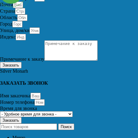
Почта
Страна
Область
Город
Улица, дом/кв
Индекс
Примечание к заказу
Заказать
Silver Monarh
ЗАКАЗАТЬ ЗВОНОК
Имя заказчика
Номер телефона
Время для звонка
Заказать
Поиск
Меню