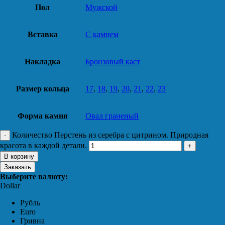
Пол
Мужской
Вставка
С камнем
Накладка
Бронзовый каст
Размер кольца
17
,
18
,
19
,
20
,
21
,
22
,
23
Форма камня
Овал граненый
Количество Перстень из серебра с цитрином. Природная
красота в каждой детали.
В корзину
Заказать
Выберите валюту:
Dollar
Рубль
Euro
Гривна