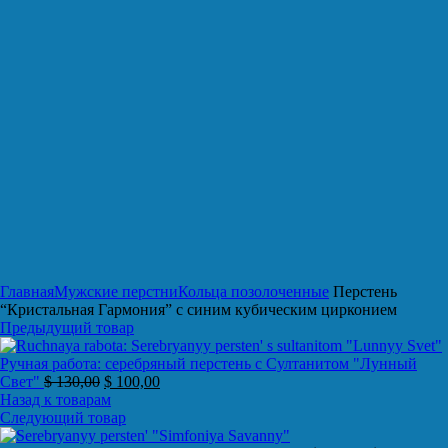
Нажмите, чтобы увеличить
Главная
Мужские перстни
Кольца позолоченные
Перстень
“Кристальная Гармония” с синим кубическим цирконием
Предыдущий товар
Ручная работа: серебряный перстень с Султанитом "Лунный
Свет"
$
130,00
$
100,00
Назад к товарам
Следующий товар