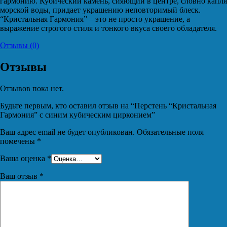
гармонию. Кубический камень, сияющий в центре, словно капля
морской воды, придает украшению неповторимый блеск.
“Кристальная Гармония” – это не просто украшение, а
выражение строгого стиля и тонкого вкуса своего обладателя.
Отзывы (0)
Отзывы
Отзывов пока нет.
Будьте первым, кто оставил отзыв на “Перстень “Кристальная
Гармония” с синим кубическим цирконием”
Ваш адрес email не будет опубликован.
Обязательные поля
помечены
*
Ваша оценка
*
Ваш отзыв
*