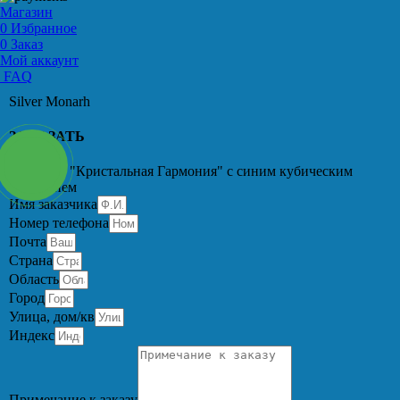
Магазин
0
Избранное
0
Заказ
Мой аккаунт
FAQ
Silver Monarh
ЗАКАЗАТЬ
Перстень "Кристальная Гармония" с синим кубическим
цирконием
Имя заказчика
Номер телефона
Почта
Страна
Область
Город
Улица, дом/кв
Индекс
Примечание к заказу