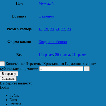
Пол
Мужской
Вставка
С камнем
Размер кольца
18
,
19
,
20
,
21
,
22
,
23
Форма камня
Квадрат кабошон
Вес
19 грамм
,
20 грамм
,
21 грамм
Количество Перстень "Кристальная Гармония" с синим
кубическим цирконием
В корзину
Заказать
Выберите валюту:
Dollar
Рубль
Euro
Гривна