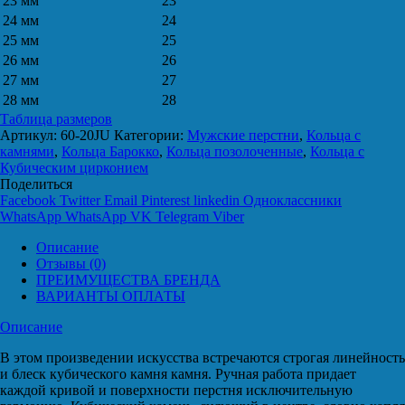
23 мм
23
24 мм
24
25 мм
25
26 мм
26
27 мм
27
28 мм
28
Таблица размеров
Артикул:
60-20JU
Категории:
Мужские перстни
,
Кольца с
камнями
,
Кольца Барокко
,
Кольца позолоченные
,
Кольца с
Кубическим цирконием
Поделиться
Facebook
Twitter
Email
Pinterest
linkedin
Одноклассники
WhatsApp
WhatsApp
VK
Telegram
Viber
Описание
Отзывы (0)
ПРЕИМУЩЕСТВА БРЕНДА
ВАРИАНТЫ ОПЛАТЫ
Описание
В этом произведении искусства встречаются строгая линейность
и блеск кубического камня камня. Ручная работа придает
каждой кривой и поверхности перстня исключительную