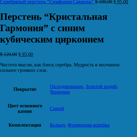
Серебряный перстень "Симфония Саванны"
$
100,00
$
95,00
Перстень “Кристальная
Гармония” с синим
кубическим цирконием
$
120,00
$
95,00
Чистота мысли, как блеск серебра. Мудрость в молчании
сильнее громких слов.
Оксидирование
,
Золотой родий
,
Покрытие
Чернение
Цвет основного
Синий
камня
Комплектация
Кольцо
,
Фирменная коробка