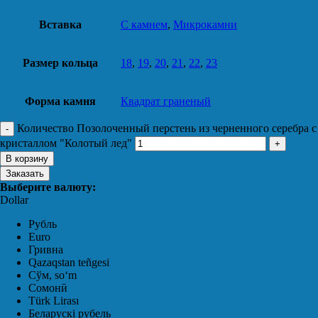
Вставка
С камнем
,
Микрокамни
Размер кольца
18
,
19
,
20
,
21
,
22
,
23
Форма камня
Квадрат граненый
Количество Позолоченный перстень из черненного серебра с
кристаллом "Колотый лед"
В корзину
Заказать
Выберите валюту:
Dollar
Рубль
Euro
Гривна
Qazaqstan teñgesi
Сўм, soʻm
Сомонӣ
Türk Lirası
Беларускі рубель