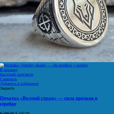
В корзину
Быстрый просмотр
Сравнить
Добавить в избранное
Закрыть
Печатка «Волчий страж» — сила предков в
серебре
$
200,00
$
160,00