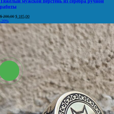
Тяжелый мужской перстень из серебра ручной
работы
$
200,00
$
185,00
-20%