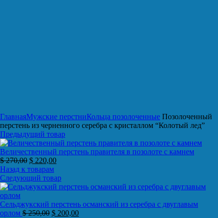
Нажмите, чтобы увеличить
Главная
Мужские перстни
Кольца позолоченные
Позолоченный
перстень из черненного серебра с кристаллом “Колотый лед”
Предыдущий товар
Величественный перстень правителя в позолоте с камнем
$
270,00
$
220,00
Назад к товарам
Следующий товар
Сельджукский перстень османский из серебра с двуглавым
орлом
$
250,00
$
200,00