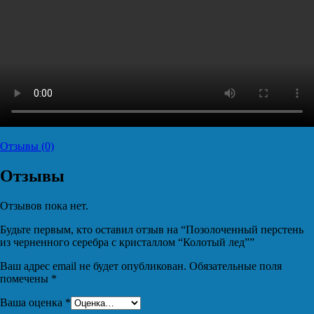
Отзывы (0)
Отзывы
Отзывов пока нет.
Будьте первым, кто оставил отзыв на “Позолоченный перстень
из черненного серебра с кристаллом “Колотый лед””
Ваш адрес email не будет опубликован.
Обязательные поля
помечены
*
Ваша оценка
*