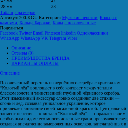
27 мм
27
28 мм
28
Таблица размеров
Артикул:
200-KGU
Категории:
Мужские перстни
,
Кольца с
камнями
,
Кольца Барокко
,
Кольца позолоченные
Поделиться
Facebook
Twitter
Email
Pinterest
linkedin
Одноклассники
WhatsApp
WhatsApp
VK
Telegram
Viber
Описание
Отзывы (0)
ПРЕИМУЩЕСТВА БРЕНДА
ВАРИАНТЫ ОПЛАТЫ
Описание
Позолоченный перстень из чернённого серебра с кристаллом
“Колотый лёд” воплощает в себе контраст между тёплым
блеском золота и таинственной глубиной чёрненого серебра.
Этот изысканный аксессуар словно соединяет две стихии —
огонь и лёд, создавая уникальное украшение, которое
привлекает внимание своей загадочной красотой. Центральный
элемент перстня — кристалл “Колотый лёд” — поражает своим
необычным видом: его многочисленные грани преломляют свет,
создавая впечатление замороженных осколков, запечатлённых в