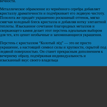
вечности.
Металлическое обрамление из чернённого серебра добавляет
кристаллу драматичности и подчёркивает его ледяную чистоту.
Позолота же придаёт украшению роскошный оттенок, мягко
смягчая холодный блеск кристалла и добавляя нотку элегантной
теплоты. Изысканное сочетание благородных металлов и
сверкающего камня делает этот перстень идеальным выбором
для тех, кто ценит необычные и запоминающиеся украшения.
Перстень с кристаллом “Колотый лёд” — это не просто
украшение, а настоящий символ силы и хрупкости, скрытой под
ледяной поверхностью. Он станет прекрасным дополнением к
вечернему образу, подчёркивая индивидуальность и
изысканный вкус своего владельца