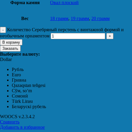
Форма камня
Овал плоский
Вес
18 грамм
,
19 грамм
,
20 грамм
Количество Серебряный перстень с винтажной формой и
необычным орнаментом
В корзину
Заказать
Выберите валюту:
Dollar
Рубль
Euro
Гривна
Qazaqstan teñgesi
Сўм, soʻm
Сомонӣ
Türk Lirası
Беларускі рубель
WOOCS v.2.3.4.2
Сравнить
Добавить в избранное