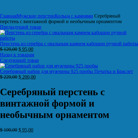
Нажмите, чтобы увеличить
Главная
Мужские перстни
Кольца с камнями
Серебряный
перстень с винтажной формой и необычным орнаментом
Предыдущий товар
Перстень из серебра с овальным камнем кабошон ручной работы
$
120,00
$
95,00
Назад к товарам
Следующий товар
Серебряный набор для мужчины 925 пробы Печатка и Браслет
$
220,00
$
200,00
Серебряный перстень с
винтажной формой и
необычным орнаментом
$
100,00
$
95,00