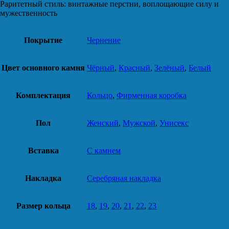
Раритетный стиль: винтажные перстни, воплощающие силу и
мужественность
Покрытие
Чернение
Цвет основного камня
Чёрный
,
Красный
,
Зелёный
,
Белый
Комплектация
Кольцо
,
Фирменная коробка
Пол
Женский
,
Мужской
,
Унисекс
Вставка
С камнем
Накладка
Серебряная накладка
Размер кольца
18
,
19
,
20
,
21
,
22
,
23