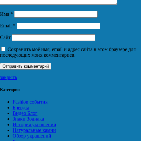
Имя
*
Email
*
Сайт
Сохранить моё имя, email и адрес сайта в этом браузере для
последующих моих комментариев.
закрыть
Категории
Fashion события
Бренды
Видео Блог
Знаки Зодиака
История украшений
Натуральные камни
Обзор украшений