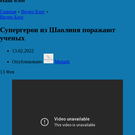
Наш блог
Главная
»
Видео Блог
»
Видео Блог
Супергерои из Шаолиня поражают
ученых
13.02.2022
Опубликовано
Monarh
13
Фев