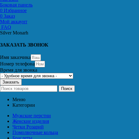
Боковая панель
0
Избранное
0
Заказ
Мой аккаунт
FAQ
Silver Monarh
ЗАКАЗАТЬ ЗВОНОК
Имя заказчика
Номер телефона
Время для звонка
Заказать
Поиск
Меню
Категории
Мужские перстни
Женские изделия
Четки Розарий
Помолвочные кольца
Браслеты