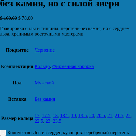
без камня, но с силой зверя
$
100,00
$
78,00
Гравировка силы и тишины: перстень без камня, но с сердцем
льва, хранимым восточными мастерами
Покрытие
Чернение
Комплектация
Кольцо
,
Фирменная коробка
Пол
Мужской
Вставка
Без камня
17
,
17.5
,
18
,
18.5
,
19
,
19.5
,
20
,
20.5
,
21
,
21.5
,
22
,
Размер кольца
22.5
,
23
,
23.5
Количество Лев из сердец кузнецов: серебряный перстень