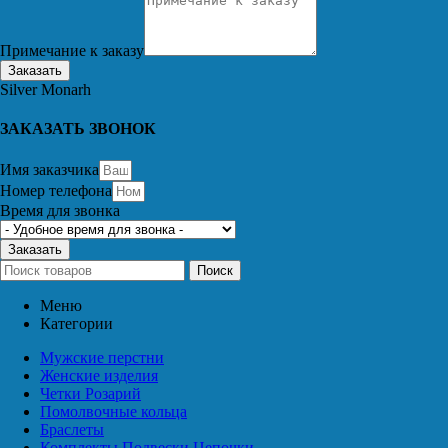
Примечание к заказу
Заказать
Silver Monarh
ЗАКАЗАТЬ ЗВОНОК
Имя заказчика
Номер телефона
Время для звонка
Заказать
Поиск
Меню
Категории
Мужские перстни
Женские изделия
Четки Розарий
Помолвочные кольца
Браслеты
Комплекты Подвески Цепочки