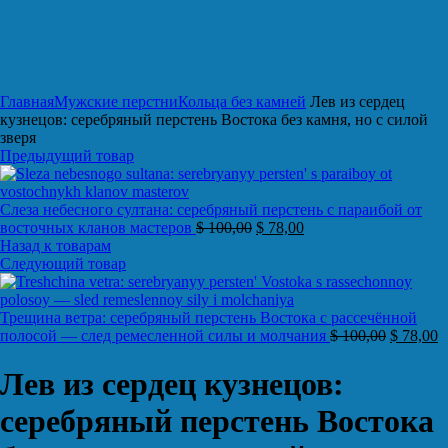
Нажмите, чтобы увеличить
Главная
Мужские перстни
Кольца без камней
Лев из сердец
кузнецов: серебряный перстень Востока без камня, но с силой
зверя
Предыдущий товар
Слеза небесного султана: серебряный перстень с параибой от
восточных кланов мастеров
$
100,00
$
78,00
Назад к товарам
Следующий товар
Трещина ветра: серебряный перстень Востока с рассечённой
полосой — след ремесленной силы и молчания
$
100,00
$
78,00
Лев из сердец кузнецов:
серебряный перстень Востока