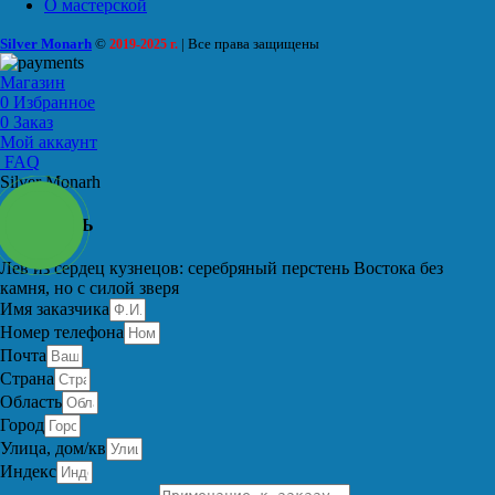
О мастерской
Silver Monarh
©
| Все права защищены
2019-2025 г.
Магазин
0
Избранное
0
Заказ
Мой аккаунт
FAQ
Silver Monarh
ЗАКАЗАТЬ
Лев из сердец кузнецов: серебряный перстень Востока без
камня, но с силой зверя
Имя заказчика
Номер телефона
Почта
Страна
Область
Город
Улица, дом/кв
Индекс