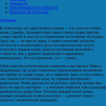
Отзывы (0)
ПРЕИМУЩЕСТВА БРЕНДА
ВАРИАНТЫ ОПЛАТЫ
Описание
В этом кольце нет драгоценного камня — и в этом его особая
мощь. Серебро, хранящее образ льва в самом сердце перстня,
словно звучит в унисон со старинными восточными легендами.
Здесь лев — не просто зверь, а символ воинской доблести,
честности и неукротимого духа. Его мускулистый силуэт,
отлитый в тишине кузни, кажется застывшей молитвой о
стойкости, как у древних правителей и караванных
проводников. Это не украшение, это — клятва.
Образ льва был излюбленным символом в мастерских Урфы и
Диарбакыра, где целые поколения гравировщиков вытачивали
на серебре не только узоры, но и характер. Здесь, в этих кланах,
лев считался не тотемом силы, но стражем внутреннего
равновесия. Чтобы высечь его на металле, ювелир должен был
быть не просто мастером — а знатоком символов, как каллиграф
разбирается в душах букв. Поэтому каждый изгиб гривы,
каждый изгнанный из металла штрих — результат тихого
диалога с тысячелетней традицией.