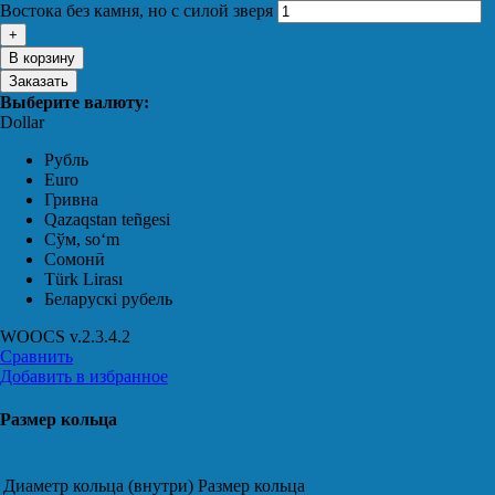
Востока без камня, но с силой зверя
В корзину
Заказать
Выберите валюту:
Dollar
Рубль
Euro
Гривна
Qazaqstan teñgesi
Сўм, soʻm
Сомонӣ
Türk Lirası
Беларускі рубель
WOOCS v.2.3.4.2
Сравнить
Добавить в избранное
Размер кольца
Диаметр кольца (внутри)
Размер кольца