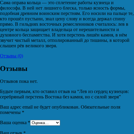
Сама оправа кольца — это сплетение работы кузнеца и
философа. В ней нет лишнего блеска, только ясность формы,
подобная древним воинским перстням. Его носили на пальце те,
кто прошёл пустыни, знал цену слову и всегда держал спину
прямо. В гильдиях восточных ремесленников считалось: лев в
центре кольца защищает владельца от нерешительности и
духовного беспамятства. И хотя перстень лишён камня, в нём
звучит чистый металл, отполированный до тишины, в которой
слышен рёв великого зверя.
Отзывы (0)
Отзывы
Отзывов пока нет.
Будьте первым, кто оставил отзыв на “Лев из сердец кузнецов:
серебряный перстень Востока без камня, но с силой зверя”
Ваш адрес email не будет опубликован.
Обязательные поля
помечены
*
Ваша оценка
*
Ваш отзыв
*