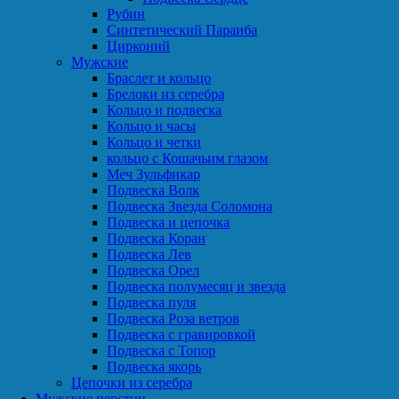
Рубин
Синтетический Параиба
Цирконий
Мужские
Браслет и кольцо
Брелоки из серебра
Кольцо и подвеска
Кольцо и часы
Кольцо и четки
кольцо с Кошачьим глазом
Меч Зульфикар
Подвеска Волк
Подвеска Звезда Соломона
Подвеска и цепочка
Подвеска Коран
Подвеска Лев
Подвеска Орел
Подвеска полумесяц и звезда
Подвеска пуля
Подвеска Роза ветров
Подвеска с гравировкой
Подвеска с Топор
Подвеска якорь
Цепочки из серебра
Мужские перстни