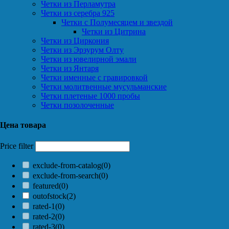
Четки из Перламутра
Четки из серебра 925
Четки с Полумесяцем и звездой
Четки из Цитрина
Четки из Циркония
Четки из Эрзурум Олту
Четки из ювелирной эмали
Четки из Янтаря
Четки именные с гравировкой
Четки молитвенные мусульманские
Четки плетеные 1000 пробы
Четки позолоченные
Цена товара
Price filter
exclude-from-catalog
(0)
exclude-from-search
(0)
featured
(0)
outofstock
(2)
rated-1
(0)
rated-2
(0)
rated-3
(0)