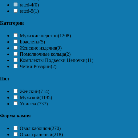
rated-4
(0)
rated-5
(1)
Категории
Мужские перстни
(1208)
Браслеты
(5)
Женские изделия
(9)
Помолвочные кольца
(2)
Комплекты Подвески Цепочки
(11)
Четки Розарий
(2)
Пол
Женский
(714)
Мужской
(1195)
Унисекс
(737)
Форма камня
Овал кабошон
(270)
Овал граненый
(218)