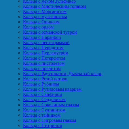
Кольца с мечом Зульфикар
Кольца с Мистическим топазом
Кольца с Морганитом
Кольца с муассанитом
Кольца с Ониксом
Кольца с орлом
Кольца с османской тугрой
Кольца с Параибой
Кольца с пентаграммой
Кольца с Перидотом
Кольца с Перламутром
Кольца с Петерситом
Кольца с пистолетом
Кольца с пренитом
Кольца с Раухтопазом, Дымчатый кварц
Кольца с Розой ветров
Кольца с Рубином
Кольца с Рутиловым кварцем
Кольца с Сапфиром
Кольца с Сердоликом
Кольца с Соколиным глазом
Кольца с Султанитом
Кольца с тайником
Кольца с Тигровым глазом
Кольца с Цитрином