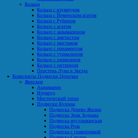
Кольца
Кольца с изумрудом
Кольца с Йеменским агатом
Кольца с Рубином
Кольцо с агатом
Кольцо с аквамарином
Кольцо с аметистом
Кольцо с мистиком
Кольцо с орнаментом
Кольцо с турмалином
Кольцо с цирконием
Кольцо с цитрином
Перстень Луна и Звезда
Комплекты Подвески Цепочки
Женские
Аквамарин
Изумруд
Мистический топаз
Подвески Кулоны
Подвеска Дерево Жизни
Подвеска Знак Зодиака
Подвеска мусульманская
Подвеска Роза
Подвеска с гравировкой
Подвеска Сердце