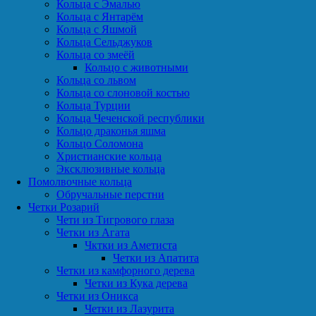
Кольца с Эмалью
Кольца с Янтарём
Кольца с Яшмой
Кольца Сельджуков
Кольца со змеёй
Кольцо с животными
Кольца со львом
Кольца со слоновой костью
Кольца Турции
Кольца Чеченской республики
Кольцо драконья яшма
Кольцо Соломона
Христианские кольца
Эксклюзивные кольца
Помолвочные кольца
Обручальные перстни
Четки Розарий
Чети из Тигрового глаза
Четки из Агата
Чктки из Аметиста
Четки из Апатита
Четки из камфорного дерева
Четки из Кука дерева
Четки из Оникса
Четки из Лазурита