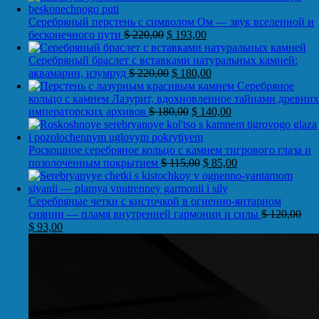
Серебряный перстень с символом Ом — звук вселенной и
бесконечного пути
$
220,00
$
193,00
Серебряный браслет с вставками натуральных камней:
аквамарин, изумруд
$
220,00
$
180,00
Серебряное
кольцо с камнем Лазурит, вдохновленное тайнами древних
императорских архивов
$
180,00
$
140,00
Роскошное серебряное кольцо с камнем тигрового глаза и
позолоченным покрытием
$
115,00
$
85,00
Серебряные четки с кисточкой в огненно-янтарном
сиянии — пламя внутренней гармонии и силы
$
120,00
$
93,00