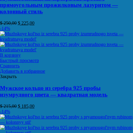
прямоугольным прожилковым лазуритом —
колонный стиль
$
250,00
$
225,00
-14%
В корзину
Быстрый просмотр
Сравнить
Добавить в избранное
Закрыть
Мужское кольцо из серебра 925 пробы
изумрудного цвета — квадратная модель
$
215,00
$
185,00
-14%