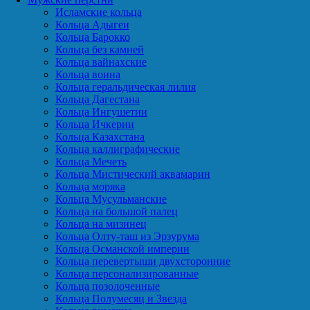
Исламские кольца
Кольца Адыгеи
Кольца Барокко
Кольца без камней
Кольца вайнахские
Кольца воина
Кольца геральдическая лилия
Кольца Дагестана
Кольца Ингушетии
Кольца Ичкерии
Кольца Казахстана
Кольца каллиграфические
Кольца Мечеть
Кольца Мистический аквамарин
Кольца моряка
Кольца Мусульманские
Кольца на большой палец
Кольца на мизинец
Кольца Олту-таш из Эрзурума
Кольца Османской империи
Кольца перевертыши двухсторонние
Кольца персонализированные
Кольца позолоченные
Кольца Полумесяц и Звезда