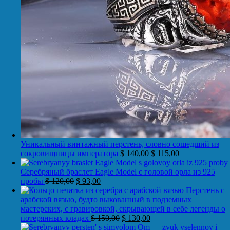
Уникальный винтажный перстень, словно сошедший из
сокровищницы императора
$
140,00
$
115,00
Серебряный браслет Eagle Model с головой орла из 925
пробы
$
120,00
$
93,00
Перстень с
арабской вязью, будто выкованный в подземных
мастерских, с гравировкой, скрывающей в себе легенды о
потерянных кладах
$
150,00
$
130,00