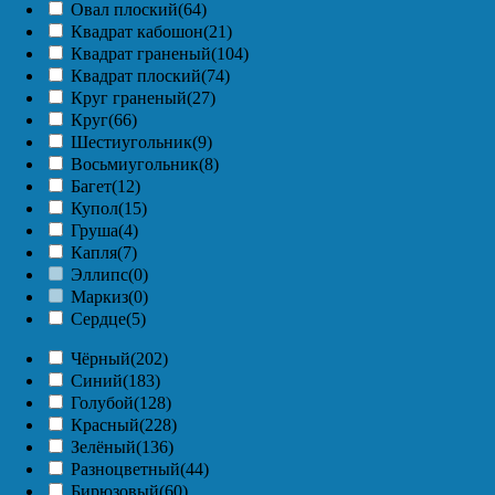
Овал плоский
(64)
Квадрат кабошон
(21)
Квадрат граненый
(104)
Квадрат плоский
(74)
Круг граненый
(27)
Круг
(66)
Шестиугольник
(9)
Восьмиугольник
(8)
Багет
(12)
Купол
(15)
Груша
(4)
Капля
(7)
Эллипс
(0)
Маркиз
(0)
Сердце
(5)
Чёрный
(202)
Синий
(183)
Голубой
(128)
Красный
(228)
Зелёный
(136)
Разноцветный
(44)
Бирюзовый
(60)