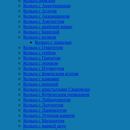
Кольца римские
Кольца с Авантюрином
Кольца с Агатом
Кольца с Аквамарином
Кольца с Аметистом
Кольца с арабской вязью
Кольца с Бирюзой
Кольца с волком
Кольцо с лошадью
Кольца с Гематитом
Кольца с гербом
Кольца с Гранатом
Кольца с деревом
Кольца с Изумрудом
Кольца с йеменским агатом
Кольца с камнями
Кольца с короной
Кольца с кристаллами Сваровски
Кольца с Кубическим цирконием
Кольца с Лабрадоритом
Кольца с Лазуритом
Кольца с Ларвикитом
Кольца с Лунным камнем
Кольца с Малахитом
Кольца с маркой авто