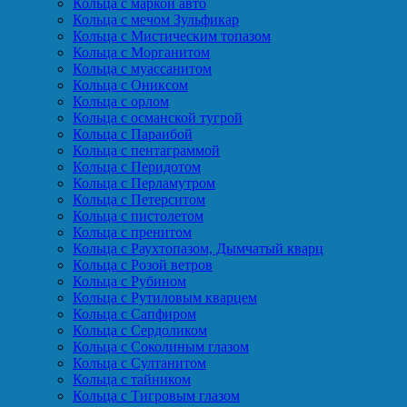
Кольца с маркой авто
Кольца с мечом Зульфикар
Кольца с Мистическим топазом
Кольца с Морганитом
Кольца с муассанитом
Кольца с Ониксом
Кольца с орлом
Кольца с османской тугрой
Кольца с Параибой
Кольца с пентаграммой
Кольца с Перидотом
Кольца с Перламутром
Кольца с Петерситом
Кольца с пистолетом
Кольца с пренитом
Кольца с Раухтопазом, Дымчатый кварц
Кольца с Розой ветров
Кольца с Рубином
Кольца с Рутиловым кварцем
Кольца с Сапфиром
Кольца с Сердоликом
Кольца с Соколиным глазом
Кольца с Султанитом
Кольца с тайником
Кольца с Тигровым глазом