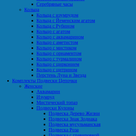
Серебряные часы
Кольца
Кольца с изумрудом
Кольца с Йеменским агатом
Кольца с Рубином
Кольцо с агатом
Кольцо с аквамарином
Кольцо с аметистом
Кольцо с мистиком
Кольцо с орнаментом
Кольцо с турмалином
Кольцо с цирконием
Кольцо с цитрином
Перстень Луна и Звезда
Комплекты Подвески Цепочки
Женские
Аквамарин
Изумруд
Мистический топаз
Подвески Кулоны
Подвеска Дерево Жизни
Подвеска Знак Зодиака
Подвеска мусульманская
Подвеска Роза
Подвеска с гравировкой