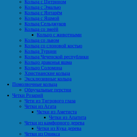
Кольца с Цитрином
Кольца с Эмалью
Кольца с Янтарём
Кольца с Яшмой
Кольца Сельджуков
Кольца со змеёй
Кольцо с животными
Кольца со львом
Кольца со слоновой костью
Кольца Турции
Кольца Чеченской республики
Кольцо драконья яшма
Кольцо Соломона
Христианские кольца
Эксклюзивные кольца
Помолвочные кольца
Обручальные перстни
Четки Розарий
Чети из Тигрового глаза
Четки из Агата
Чктки из Аметиста
Четки из Апатита
Четки из камфорного дерева
Четки из Кука дерева
Четки из Оникса