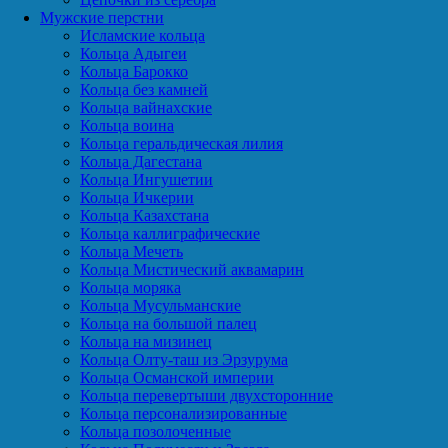
Мужские перстни
Исламские кольца
Кольца Адыгеи
Кольца Барокко
Кольца без камней
Кольца вайнахские
Кольца воина
Кольца геральдическая лилия
Кольца Дагестана
Кольца Ингушетии
Кольца Ичкерии
Кольца Казахстана
Кольца каллиграфические
Кольца Мечеть
Кольца Мистический аквамарин
Кольца моряка
Кольца Мусульманские
Кольца на большой палец
Кольца на мизинец
Кольца Олту-таш из Эрзурума
Кольца Османской империи
Кольца перевертыши двухсторонние
Кольца персонализированные
Кольца позолоченные