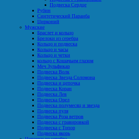
Подвеска Сердце
Рубин
Синтетический Параиба
Цирконий
Мужские
Браслет и кольцо
Брелоки из серебра
Кольцо и подвеска
Кольцо и часы
Кольцо и четки
кольцо с Кошачьим глазом
Меч Зульфикар
Подвеска Волк
Подвеска Звезда Соломона
Подвеска и цепочка
Подвеска Коран
Подвеска Лев
Подвеска Орел
Подвеска полумесяц и звезда
Подвеска пуля
Подвеска Роза ветров
Подвеска с гравировкой
Подвеска с Топор
Подвеска якорь
Цепочки из серебра