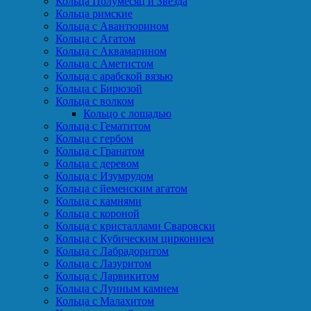
Кольца Полумесяц и Звезда
Кольца римские
Кольца с Авантюрином
Кольца с Агатом
Кольца с Аквамарином
Кольца с Аметистом
Кольца с арабской вязью
Кольца с Бирюзой
Кольца с волком
Кольцо с лошадью
Кольца с Гематитом
Кольца с гербом
Кольца с Гранатом
Кольца с деревом
Кольца с Изумрудом
Кольца с йеменским агатом
Кольца с камнями
Кольца с короной
Кольца с кристаллами Сваровски
Кольца с Кубическим цирконием
Кольца с Лабрадоритом
Кольца с Лазуритом
Кольца с Ларвикитом
Кольца с Лунным камнем
Кольца с Малахитом