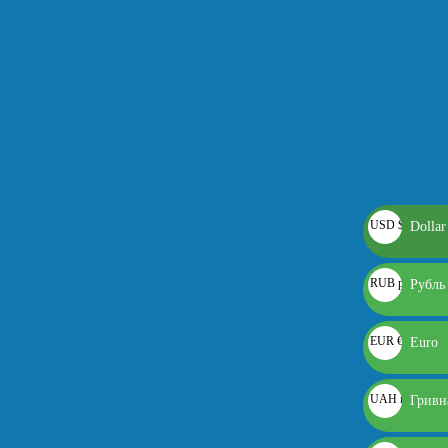
USD $
Dollar
RUB руб.
Рубль
EUR €
Euro
UAH грн.
Гривн