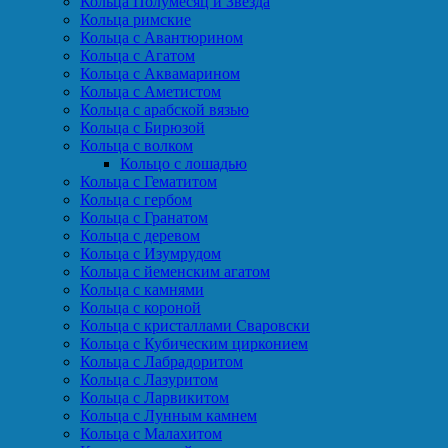
Кольца Полумесяц и Звезда
Кольца римские
Кольца с Авантюрином
Кольца с Агатом
Кольца с Аквамарином
Кольца с Аметистом
Кольца с арабской вязью
Кольца с Бирюзой
Кольца с волком
Кольцо с лошадью
Кольца с Гематитом
Кольца с гербом
Кольца с Гранатом
Кольца с деревом
Кольца с Изумрудом
Кольца с йеменским агатом
Кольца с камнями
Кольца с короной
Кольца с кристаллами Сваровски
Кольца с Кубическим цирконием
Кольца с Лабрадоритом
Кольца с Лазуритом
Кольца с Ларвикитом
Кольца с Лунным камнем
Кольца с Малахитом