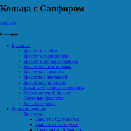
Кольца с Сапфиром
закрыть
Категории
Браслеты
Браслет с гербом
Браслет с гравировкой
Браслет с мечом Зульфикар
Браслеты с инициалами
Браслеты с камнями
Браслеты с накладкой
Браслеты с рисунком
Кожаные браслеты с серебром
Мусульманский браслет
Плетеные браслеты
Часы из серебра
Женские изделия
Браслеты
Браслет с Султанитом
Браслеты с жемчугом
Позолоченный браслет