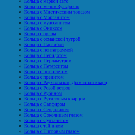
Кольца с маркой авто
Кольца с мечом Зульфикар
Кольца с Мистическим топазом
Кольца с Морганитом
Кольца с муассанитом
Кольца с Ониксом
Кольца с орлом
Кольца с османской тугрой
Кольца с Параибой
Кольца с пентаграммой
Кольца с Перидотом
Кольца с Перламутром
Кольца с Петерситом
Кольца с пистолетом
Кольца с пренитом
Кольца с Раухтопазом, Дымчатый кварц
Кольца с Розой ветров
Кольца с Рубином
Кольца с Рутиловым кварцем
Кольца с Сапфиром
Кольца с Сердоликом
Кольца с Соколиным глазом
Кольца с Султанитом
Кольца с тайником
Кольца с Тигровым глазом