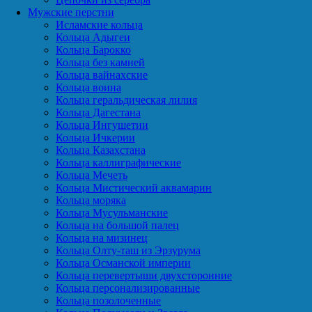
Мужские перстни
Исламские кольца
Кольца Адыгеи
Кольца Барокко
Кольца без камней
Кольца вайнахские
Кольца воина
Кольца геральдическая лилия
Кольца Дагестана
Кольца Ингушетии
Кольца Ичкерии
Кольца Казахстана
Кольца каллиграфические
Кольца Мечеть
Кольца Мистический аквамарин
Кольца моряка
Кольца Мусульманские
Кольца на большой палец
Кольца на мизинец
Кольца Олту-таш из Эрзурума
Кольца Османской империи
Кольца перевертыши двухсторонние
Кольца персонализированные
Кольца позолоченные