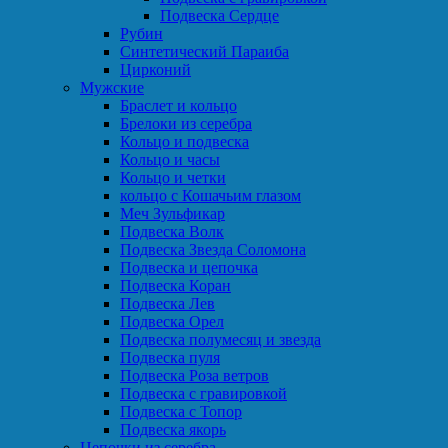
Подвеска Сердце
Рубин
Синтетический Параиба
Цирконий
Мужские
Браслет и кольцо
Брелоки из серебра
Кольцо и подвеска
Кольцо и часы
Кольцо и четки
кольцо с Кошачьим глазом
Меч Зульфикар
Подвеска Волк
Подвеска Звезда Соломона
Подвеска и цепочка
Подвеска Коран
Подвеска Лев
Подвеска Орел
Подвеска полумесяц и звезда
Подвеска пуля
Подвеска Роза ветров
Подвеска с гравировкой
Подвеска с Топор
Подвеска якорь
Цепочки из серебра