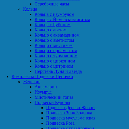
Серебряные часы
Кольца
Кольца с изумрудом
Кольца с Йеменским агатом
Кольца с Рубином
Кольцо с агатом
Кольцо с аквамарином
Кольцо с аметистом
Кольцо с мистиком
Кольцо с орнаментом
Кольцо с турмалином
Кольцо с цирконием
Кольцо с цитрином
Перстень Луна и Звезда
Комплекты Подвески Цепочки
Женские
Аквамарин
Изумруд
Мистический топаз
Подвески Кулоны
Подвеска Дерево Жизни
Подвеска Знак Зодиака
Подвеска мусульманская
Подвеска Роза
Подвеска с гравировкой