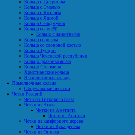
Кольца с Цитрином
Кольца с Эмалью
Кольца с Янтарём
Кольца с Яшмой
Кольца Сельджуков
Кольца со змеёй
Кольцо с животными
Кольца со львом
Кольца со слоновой костью
Кольца Турции
Кольца Чеченской республики
Кольцо драконья яшма
Кольцо Соломона
Христианские кольца
Эксклюзивные кольца
Помолвочные кольца
Обручальные перстни
Четки Розарий
Чети из Тигрового глаза
Четки из Агата
Чктки из Аметиста
Четки из Апатита
Четки из камфорного дерева
Четки из Кука дерева
Четки из Оникса