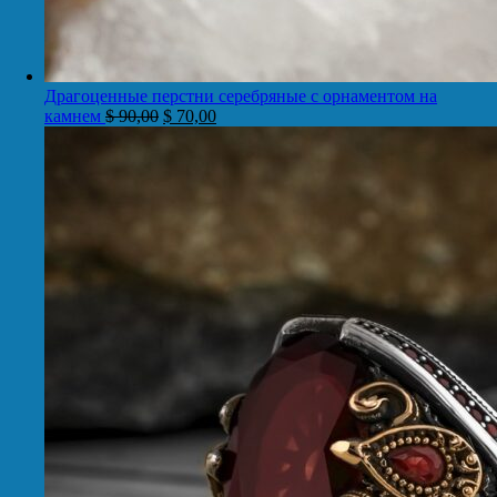
Драгоценные перстни серебряные с орнаментом на
камнем
$
90,00
$
70,00