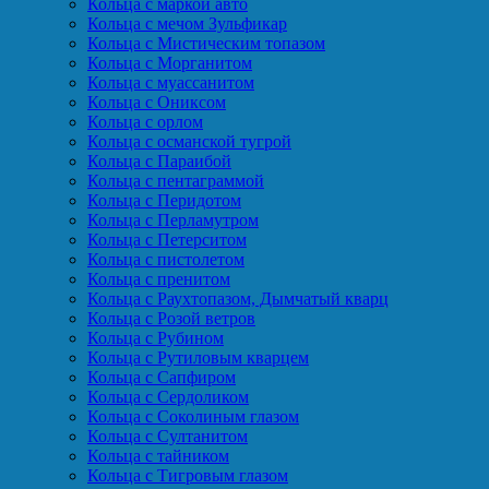
Кольца с маркой авто
Кольца с мечом Зульфикар
Кольца с Мистическим топазом
Кольца с Морганитом
Кольца с муассанитом
Кольца с Ониксом
Кольца с орлом
Кольца с османской тугрой
Кольца с Параибой
Кольца с пентаграммой
Кольца с Перидотом
Кольца с Перламутром
Кольца с Петерситом
Кольца с пистолетом
Кольца с пренитом
Кольца с Раухтопазом, Дымчатый кварц
Кольца с Розой ветров
Кольца с Рубином
Кольца с Рутиловым кварцем
Кольца с Сапфиром
Кольца с Сердоликом
Кольца с Соколиным глазом
Кольца с Султанитом
Кольца с тайником
Кольца с Тигровым глазом