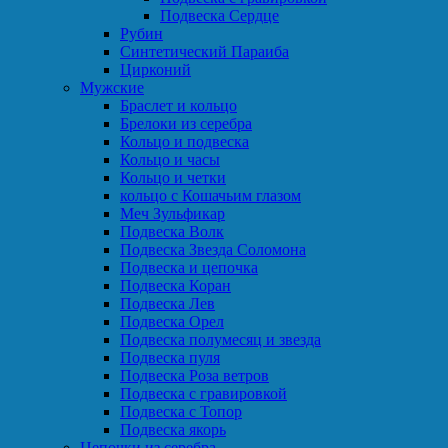
Подвеска Сердце
Рубин
Синтетический Параиба
Цирконий
Мужские
Браслет и кольцо
Брелоки из серебра
Кольцо и подвеска
Кольцо и часы
Кольцо и четки
кольцо с Кошачьим глазом
Меч Зульфикар
Подвеска Волк
Подвеска Звезда Соломона
Подвеска и цепочка
Подвеска Коран
Подвеска Лев
Подвеска Орел
Подвеска полумесяц и звезда
Подвеска пуля
Подвеска Роза ветров
Подвеска с гравировкой
Подвеска с Топор
Подвеска якорь
Цепочки из серебра