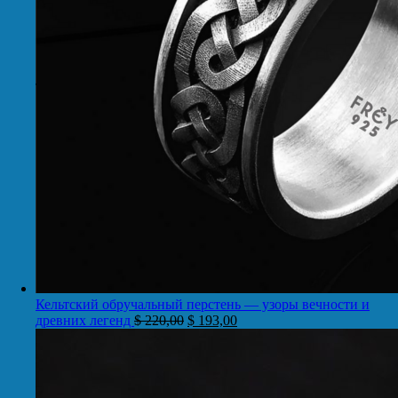
Кельтский обручальный перстень — узоры вечности и
древних легенд
$
220,00
$
193,00