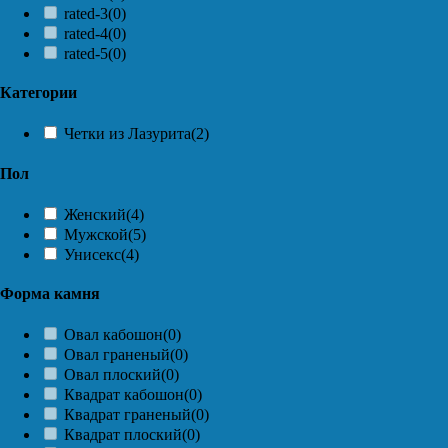
rated-3
(0)
rated-4
(0)
rated-5
(0)
Категории
Четки из Лазурита
(2)
Пол
Женский
(4)
Мужской
(5)
Унисекс
(4)
Форма камня
Овал кабошон
(0)
Овал граненый
(0)
Овал плоский
(0)
Квадрат кабошон
(0)
Квадрат граненый
(0)
Квадрат плоский
(0)