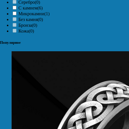
Серебро
(0)
С камнем
(6)
Микрокамни
(1)
Без камня
(0)
Бронза
(0)
Кожа
(0)
Популярное