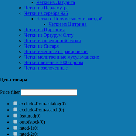
Четки из Лазурита
Четки из Перламутра
Четки из серебра 925
Четки с Полумесяцем и звездой
Четки из Цитрина
Четки из Циркония
Четки из Эрзурум Олту
Четки из ювелирной эмали
Четки из Янтаря
Четки именные с гравировкой
Четки молитвенные мусульманские
Четки плетеные 1000 пробы
Четки позолоченные
Цена товара
Price filter
exclude-from-catalog
(0)
exclude-from-search
(0)
featured
(0)
outofstock
(0)
rated-1
(0)
rated-2
(0)