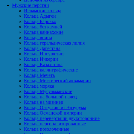
Мужские перстни
Исламские кольца
Кольца Адыгеи
Кольца Барокко
Кольца без камней
Кольца вайнахские
Кольца воина
Кольца геральдическая лилия
Кольца Дагестана
Кольца Ингушетии
Кольца Ичкерии
Кольца Казахстана
Кольца каллиграфические
Кольца Мечеть
Кольца Мистический аквамарин
Кольца моряка
Кольца Мусульманские
Кольца на большой палец
Кольца на мизинец
Кольца Олту-таш из Эрзурума
Кольца Османской империи
Кольца перевертыши двухсторонние
Кольца персонализированные
Кольца позолоченные