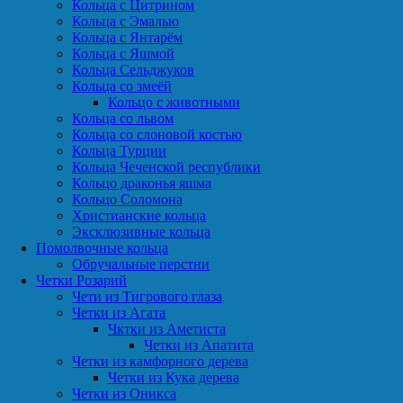
Кольца с Цитрином
Кольца с Эмалью
Кольца с Янтарём
Кольца с Яшмой
Кольца Сельджуков
Кольца со змеёй
Кольцо с животными
Кольца со львом
Кольца со слоновой костью
Кольца Турции
Кольца Чеченской республики
Кольцо драконья яшма
Кольцо Соломона
Христианские кольца
Эксклюзивные кольца
Помолвочные кольца
Обручальные перстни
Четки Розарий
Чети из Тигрового глаза
Четки из Агата
Чктки из Аметиста
Четки из Апатита
Четки из камфорного дерева
Четки из Кука дерева
Четки из Оникса