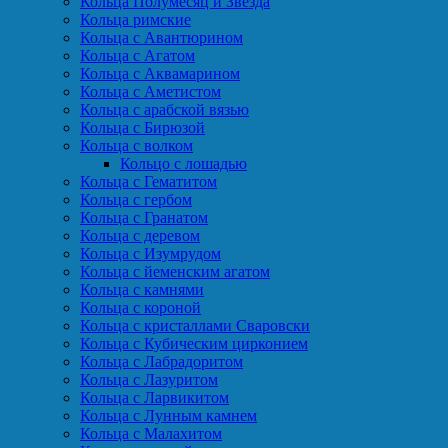
Кольца Полумесяц и Звезда
Кольца римские
Кольца с Авантюрином
Кольца с Агатом
Кольца с Аквамарином
Кольца с Аметистом
Кольца с арабской вязью
Кольца с Бирюзой
Кольца с волком
Кольцо с лошадью
Кольца с Гематитом
Кольца с гербом
Кольца с Гранатом
Кольца с деревом
Кольца с Изумрудом
Кольца с йеменским агатом
Кольца с камнями
Кольца с короной
Кольца с кристаллами Сваровски
Кольца с Кубическим цирконием
Кольца с Лабрадоритом
Кольца с Лазуритом
Кольца с Ларвикитом
Кольца с Лунным камнем
Кольца с Малахитом