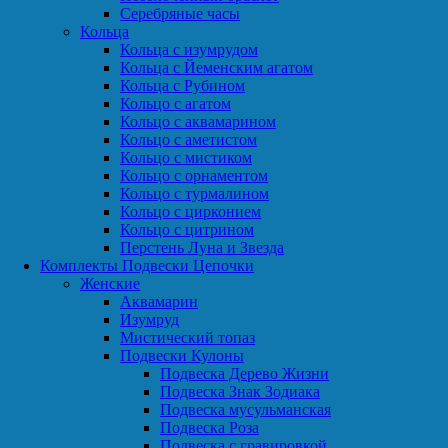
Серебряные часы
Кольца
Кольца с изумрудом
Кольца с Йеменским агатом
Кольца с Рубином
Кольцо с агатом
Кольцо с аквамарином
Кольцо с аметистом
Кольцо с мистиком
Кольцо с орнаментом
Кольцо с турмалином
Кольцо с цирконием
Кольцо с цитрином
Перстень Луна и Звезда
Комплекты Подвески Цепочки
Женские
Аквамарин
Изумруд
Мистический топаз
Подвески Кулоны
Подвеска Дерево Жизни
Подвеска Знак Зодиака
Подвеска мусульманская
Подвеска Роза
Подвеска с гравировкой