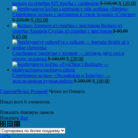
кольцо из серебра 925 пробы с сапфиром
$
150,00
$
120,00
Серебряное кольцо с цитрином в стиле зодиака «Стрелец»
$
220,00
$
193,00
Кольцо из
серебра Хюррем Султан из серебра с мистиком
$
80,00
$
65,00
Серебряное ожерелье с волком — легенда двух сил в
сердце человека
$
240,00
$
220,00
Серебряное кольцо «Зюльфикар и Бозкурт» —
эксклюзивная ручная работа
$
200,00
$
160,00
Главная
Четки Розарий
Четки из Оникса
Показ всех 6 элементов
Показать боковую панель
Показать
Все
-11%