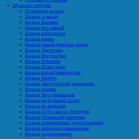
Мужские перстни
Исламские кольца
Кольца Адыгеи
Кольца Барокко
Кольца без камней
Кольца вайнахские
Кольца воина
Кольца геральдическая лилия
Кольца Дагестана
Кольца Ингушетии
Кольца Ичкерии
Кольца Казахстана
Кольца каллиграфические
Кольца Мечеть
Кольца Мистический аквамарин
Кольца моряка
Кольца Мусульманские
Кольца на большой палец
Кольца на мизинец
Кольца Олту-таш из Эрзурума
Кольца Османской империи
Кольца перевертыши двухсторонние
Кольца персонализированные
Кольца позолоченные