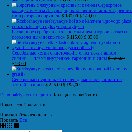
Серебряное
кольцо с камнем Лазурит, вдохновленное тайнами древних
императорских архивов
$
180,00
$
140,00
Роскошное серебряное кольцо с камнем тигрового глаза и
позолоченным покрытием
$
115,00
$
85,00
Серебряные четки с кисточкой в огненно-янтарном
сиянии — пламя внутренней гармонии и силы
$
120,00
$
93,00
Серебряный перстень «Пес невидимой преданности и
земной грации»
$
225,00
$
198,00
Главная
Мужские перстни
Кольца с маркой авто
Показ всех 7 элементов
Показать боковую панель
Показать
Все