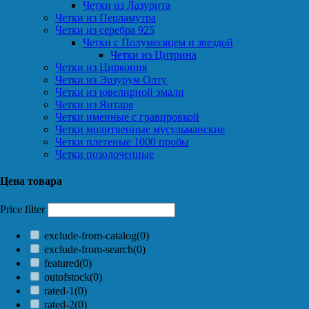
Четки из Лазурита
Четки из Перламутра
Четки из серебра 925
Четки с Полумесяцем и звездой
Четки из Цитрина
Четки из Циркония
Четки из Эрзурум Олту
Четки из ювелирной эмали
Четки из Янтаря
Четки именные с гравировкой
Четки молитвенные мусульманские
Четки плетеные 1000 пробы
Четки позолоченные
Цена товара
Price filter
exclude-from-catalog
(0)
exclude-from-search
(0)
featured
(0)
outofstock
(0)
rated-1
(0)
rated-2
(0)