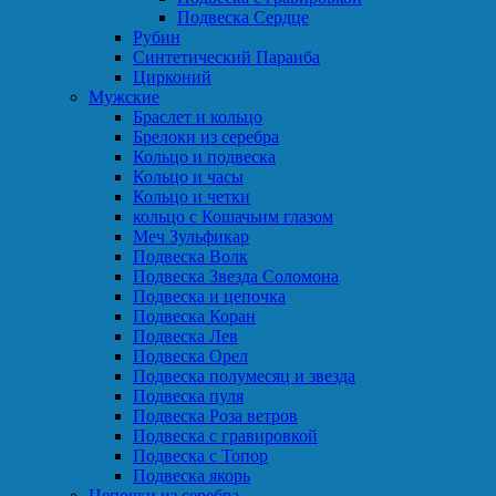
Подвеска Сердце
Рубин
Синтетический Параиба
Цирконий
Мужские
Браслет и кольцо
Брелоки из серебра
Кольцо и подвеска
Кольцо и часы
Кольцо и четки
кольцо с Кошачьим глазом
Меч Зульфикар
Подвеска Волк
Подвеска Звезда Соломона
Подвеска и цепочка
Подвеска Коран
Подвеска Лев
Подвеска Орел
Подвеска полумесяц и звезда
Подвеска пуля
Подвеска Роза ветров
Подвеска с гравировкой
Подвеска с Топор
Подвеска якорь
Цепочки из серебра