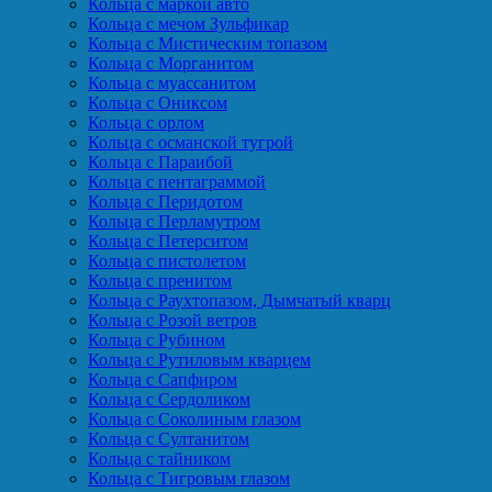
Кольца с маркой авто
Кольца с мечом Зульфикар
Кольца с Мистическим топазом
Кольца с Морганитом
Кольца с муассанитом
Кольца с Ониксом
Кольца с орлом
Кольца с османской тугрой
Кольца с Параибой
Кольца с пентаграммой
Кольца с Перидотом
Кольца с Перламутром
Кольца с Петерситом
Кольца с пистолетом
Кольца с пренитом
Кольца с Раухтопазом, Дымчатый кварц
Кольца с Розой ветров
Кольца с Рубином
Кольца с Рутиловым кварцем
Кольца с Сапфиром
Кольца с Сердоликом
Кольца с Соколиным глазом
Кольца с Султанитом
Кольца с тайником
Кольца с Тигровым глазом