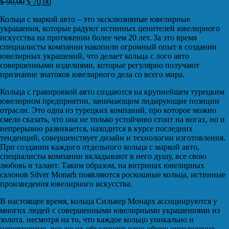
$
90,00
$
70,00
Кольца с маркой авто – это эксклюзивные ювелирные
украшения, которые радуют истинных ценителей ювелирного
искусства на протяжении более чем 20 лет. За это время
специалисты компании накопили огромный опыт в создании
ювелирных украшений, что делает кольца с лого авто
совершенными изделиями, которые регулярно получают
признание знатоков ювелирного дела со всего мира.
Кольца с гравировкой авто создаются на крупнейшем турецким
ювелирном предприятии, занимающим лидирующие позиции
отрасли. Это одна из турецких компаний, про которое можно
смело сказать, что она не только устойчиво стоит на ногах, но и
непрерывно развивается, находится в курсе последних
тенденций, совершенствует дизайн и технологии изготовления.
При создании каждого отдельного кольца с маркой авто,
специалисты компании вкладывают в него душу, все свою
любовь и талант. Таким образом, на витринах ювелирных
салонов Silver Monarh появляются роскошные кольца, истинные
произведения ювелирного искусства.
В настоящее время, кольца Сильвер Монарх ассоциируются у
многих людей с совершенными ювелирными украшениями из
золота. несмотря на то, что каждое кольцо уникально и
неповторимо, все же их объединяет одно общее определение –