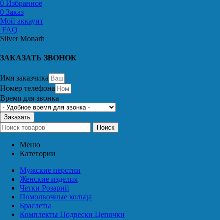
0
Избранное
0
Заказ
Мой аккаунт
FAQ
Silver Monarh
ЗАКАЗАТЬ ЗВОНОК
Имя заказчика
Номер телефона
Время для звонка
Заказать
Поиск
Меню
Категории
Мужские перстни
Женские изделия
Четки Розарий
Помолвочные кольца
Браслеты
Комплекты Подвески Цепочки