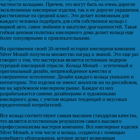
частности кольцами. Причем, это могут быть на очень дорогие
эксклюзивные ювелирные изделия, так и не дорогие украшения,
рассчитанные на средний класс. Это делает возможным для
каждого человека подобрать для себя собственное кольцо с
маркой авто, самое любимое в шкатулке драгоценностей. Такая
гибкая ценовая политика ювелирного дома делает кольца еще
более популярными и привлекательными.
На протяжении своей 20-летней истории ювелирная компания
Silver Monarh получила множество наград и званий. Это еще раз
говорит о том, что мастерская является истинным лидером
турецкой ювелирной отрасли. Кольца Monarh – эстетичный и
оригинальный дизайн, непревзойденное качество и
совершенное исполнение. Дизайн каждого кольца уникален и
неповторим. Эти изделия не имеют аналогов ни на российском,
ни на зарубежном ювелирном рынке. Каждое из них
разрабатывается самими дизайнерами и художниками
ювелирного дома, с учетом модных тенденций и вкусовых
предпочтений потребителей.
Все кольца соответствуют самым высоким стандартам качества,
что является естественным результатом самого высокого
профессионализма мастеров компании. Все ювелирные изделия
Silver Monarh, в том числе и кольца, создаются с помощью
новейшего оборудования, которое делает возможным