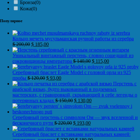
Бронза
(0)
Кожа
(0)
Популярное
Кольцо мечеть мусульманская ручной работы из серебра
$
200,00
$
185,00
Уникальный винтажный перстень, словно сошедший из
сокровищницы императора
$
140,00
$
115,00
Серебряный браслет Eagle Model с головой орла из 925
пробы
$
120,00
$
93,00
Перстень с
арабской вязью, будто выкованный в подземных
мастерских, с гравировкой, скрывающей в себе легенды о
потерянных кладах
$
150,00
$
130,00
Серебряный перстень с символом Ом — звук вселенной и
бесконечного пути
$
220,00
$
193,00
Серебряный браслет с вставками натуральных камней:
аквамарин, изумруд
$
220,00
$
180,00