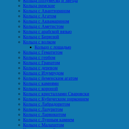
Кольца Полумесяц и Звезда
Кольца римские
Кольца с Авантюрином
Кольца с Агатом
Кольца с Аквамарином
Кольца с Аметистом
Кольца с арабской вязью
Кольца с Бирюзой
Кольца с волком
Кольцо с лошадью
Кольца с Гематитом
Кольца с гербом
Кольца с Гранатом
Кольца с деревом
Кольца с Изумрудом
Кольца с йеменским агатом
Кольца с камнями
Кольца с короной
Кольца с кристаллами Сваровски
Кольца с Кубическим цирконием
Кольца с Лабрадоритом
Кольца с Лазуритом
Кольца с Ларвикитом
Кольца с Лунным камнем
Кольца с Малахитом