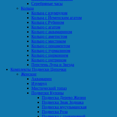
Серебряные часы
Кольца
Кольца с изумрудом
Кольца с Йеменским агатом
Кольца с Рубином
Кольцо с агатом
Кольцо с аквамарином
Кольцо с аметистом
Кольцо с мистиком
Кольцо с орнаментом
Кольцо с турмалином
Кольцо с цирконием
Кольцо с цитрином
Перстень Луна и Звезда
Комплекты Подвески Цепочки
Женские
Аквамарин
Изумруд
Мистический топаз
Подвески Кулоны
Подвеска Дерево Жизни
Подвеска Знак Зодиака
Подвеска мусульманская
Подвеска Роза
Подвеска с гравировкой