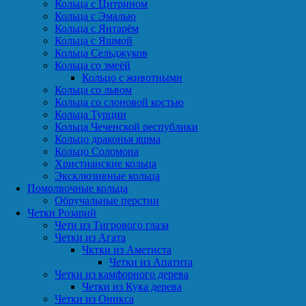
Кольца с Цитрином
Кольца с Эмалью
Кольца с Янтарём
Кольца с Яшмой
Кольца Сельджуков
Кольца со змеёй
Кольцо с животными
Кольца со львом
Кольца со слоновой костью
Кольца Турции
Кольца Чеченской республики
Кольцо драконья яшма
Кольцо Соломона
Христианские кольца
Эксклюзивные кольца
Помолвочные кольца
Обручальные перстни
Четки Розарий
Чети из Тигрового глаза
Четки из Агата
Чктки из Аметиста
Четки из Апатита
Четки из камфорного дерева
Четки из Кука дерева
Четки из Оникса