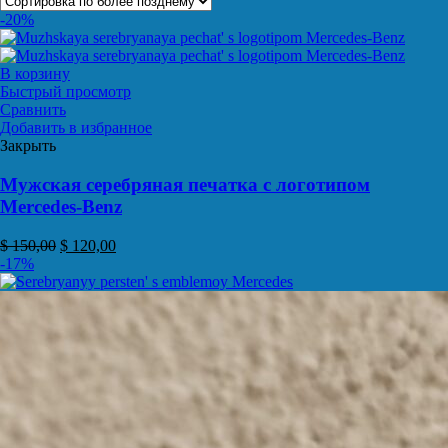
-20%
В корзину
Быстрый просмотр
Сравнить
Добавить в избранное
Закрыть
Мужская серебряная печатка с логотипом
Mercedes-Benz
$
150,00
$
120,00
-17%