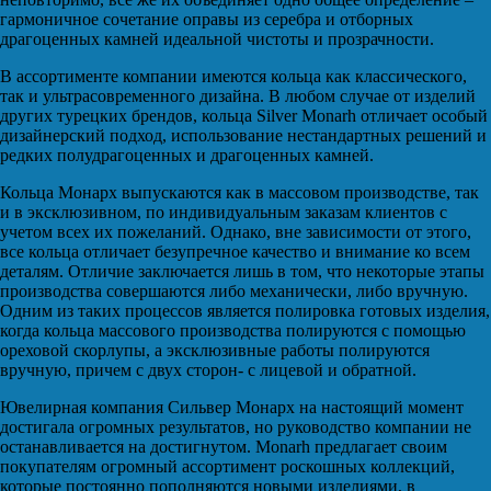
гармоничное сочетание оправы из серебра и отборных
драгоценных камней идеальной чистоты и прозрачности.
В ассортименте компании имеются кольца как классического,
так и ультрасовременного дизайна. В любом случае от изделий
других турецких брендов, кольца Silver Monarh отличает особый
дизайнерский подход, использование нестандартных решений и
редких полудрагоценных и драгоценных камней.
Кольца Монарх выпускаются как в массовом производстве, так
и в эксклюзивном, по индивидуальным заказам клиентов с
учетом всех их пожеланий. Однако, вне зависимости от этого,
все кольца отличает безупречное качество и внимание ко всем
деталям. Отличие заключается лишь в том, что некоторые этапы
производства совершаются либо механически, либо вручную.
Одним из таких процессов является полировка готовых изделия,
когда кольца массового производства полируются с помощью
ореховой скорлупы, а эксклюзивные работы полируются
вручную, причем с двух сторон- с лицевой и обратной.
Ювелирная компания Сильвер Монарх на настоящий момент
достигала огромных результатов, но руководство компании не
останавливается на достигнутом. Monarh предлагает своим
покупателям огромный ассортимент роскошных коллекций,
которые постоянно пополняются новыми изделиями, в