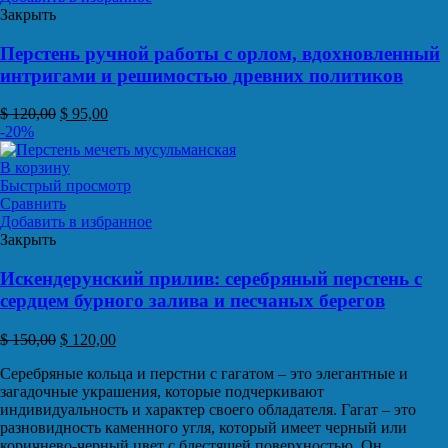
Закрыть
Перстень ручной работы с орлом, вдохновленный
интригами и решимостью древних политиков
$
120,00
$
95,00
-20%
В корзину
Быстрый просмотр
Сравнить
Добавить в избранное
Закрыть
Искендерунский прилив: серебряный перстень с
сердцем бурного залива и песчаных берегов
$
150,00
$
120,00
Серебряные кольца и перстни с гагатом – это элегантные и
загадочные украшения, которые подчеркивают
индивидуальность и характер своего обладателя. Гагат – это
разновидность каменного угля, который имеет черный или
коричнево-черный цвет с блестящей поверхностью. Он