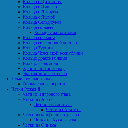
Кольца с Цитрином
Кольца с Эмалью
Кольца с Янтарём
Кольца с Яшмой
Кольца Сельджуков
Кольца со змеёй
Кольцо с животными
Кольца со львом
Кольца со слоновой костью
Кольца Турции
Кольца Чеченской республики
Кольцо драконья яшма
Кольцо Соломона
Христианские кольца
Эксклюзивные кольца
Помолвочные кольца
Обручальные перстни
Четки Розарий
Чети из Тигрового глаза
Четки из Агата
Чктки из Аметиста
Четки из Апатита
Четки из камфорного дерева
Четки из Кука дерева
Четки из Оникса