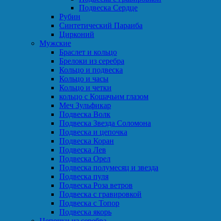
Подвеска Сердце
Рубин
Синтетический Параиба
Цирконий
Мужские
Браслет и кольцо
Брелоки из серебра
Кольцо и подвеска
Кольцо и часы
Кольцо и четки
кольцо с Кошачьим глазом
Меч Зульфикар
Подвеска Волк
Подвеска Звезда Соломона
Подвеска и цепочка
Подвеска Коран
Подвеска Лев
Подвеска Орел
Подвеска полумесяц и звезда
Подвеска пуля
Подвеска Роза ветров
Подвеска с гравировкой
Подвеска с Топор
Подвеска якорь
Цепочки из серебра