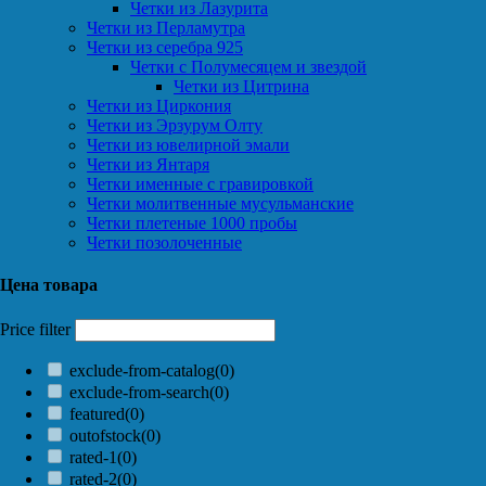
Четки из Лазурита
Четки из Перламутра
Четки из серебра 925
Четки с Полумесяцем и звездой
Четки из Цитрина
Четки из Циркония
Четки из Эрзурум Олту
Четки из ювелирной эмали
Четки из Янтаря
Четки именные с гравировкой
Четки молитвенные мусульманские
Четки плетеные 1000 пробы
Четки позолоченные
Цена товара
Price filter
exclude-from-catalog
(0)
exclude-from-search
(0)
featured
(0)
outofstock
(0)
rated-1
(0)
rated-2
(0)