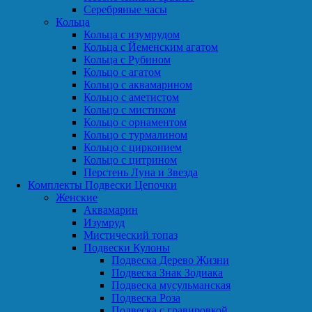
Серебряные часы
Кольца
Кольца с изумрудом
Кольца с Йеменским агатом
Кольца с Рубином
Кольцо с агатом
Кольцо с аквамарином
Кольцо с аметистом
Кольцо с мистиком
Кольцо с орнаментом
Кольцо с турмалином
Кольцо с цирконием
Кольцо с цитрином
Перстень Луна и Звезда
Комплекты Подвески Цепочки
Женские
Аквамарин
Изумруд
Мистический топаз
Подвески Кулоны
Подвеска Дерево Жизни
Подвеска Знак Зодиака
Подвеска мусульманская
Подвеска Роза
Подвеска с гравировкой