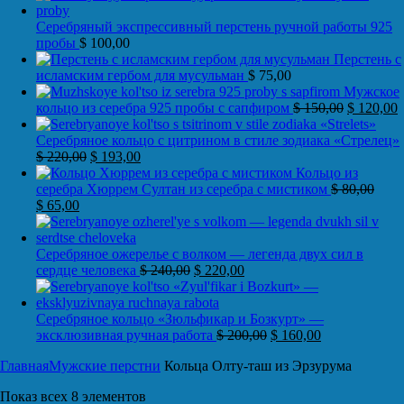
Серебряный экспрессивный перстень ручной работы 925
пробы
$
100,00
Перстень с
исламским гербом для мусульман
$
75,00
Мужское
кольцо из серебра 925 пробы с сапфиром
$
150,00
$
120,00
Серебряное кольцо с цитрином в стиле зодиака «Стрелец»
$
220,00
$
193,00
Кольцо из
серебра Хюррем Султан из серебра с мистиком
$
80,00
$
65,00
Серебряное ожерелье с волком — легенда двух сил в
сердце человека
$
240,00
$
220,00
Серебряное кольцо «Зюльфикар и Бозкурт» —
эксклюзивная ручная работа
$
200,00
$
160,00
Главная
Мужские перстни
Кольца Олту-таш из Эрзурума
Показ всех 8 элементов