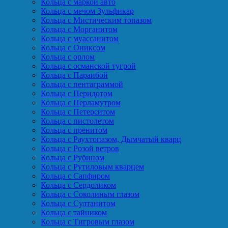
Кольца с маркой авто
Кольца с мечом Зульфикар
Кольца с Мистическим топазом
Кольца с Морганитом
Кольца с муассанитом
Кольца с Ониксом
Кольца с орлом
Кольца с османской тугрой
Кольца с Параибой
Кольца с пентаграммой
Кольца с Перидотом
Кольца с Перламутром
Кольца с Петерситом
Кольца с пистолетом
Кольца с пренитом
Кольца с Раухтопазом, Дымчатый кварц
Кольца с Розой ветров
Кольца с Рубином
Кольца с Рутиловым кварцем
Кольца с Сапфиром
Кольца с Сердоликом
Кольца с Соколиным глазом
Кольца с Султанитом
Кольца с тайником
Кольца с Тигровым глазом