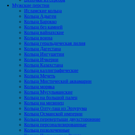
Мужские перстни
Исламские кольца
Кольца Адыгеи
Кольца Барокко
Кольца без камней
Кольца вайнахские
Кольца воина
Кольца геральдическая лилия
Кольца Дагестана
Кольца Ингушетии
Кольца Ичкерии
Кольца Казахстана
Кольца каллиграфические
Кольца Мечеть
Кольца Мистический аквамарин
Кольца моряка
Кольца Мусульманские
Кольца на большой палец
Кольца на мизинец
Кольца Олту-таш из Эрзурума
Кольца Османской империи
Кольца перевертыши двухсторонние
Кольца персонализированные
Кольца позолоченные