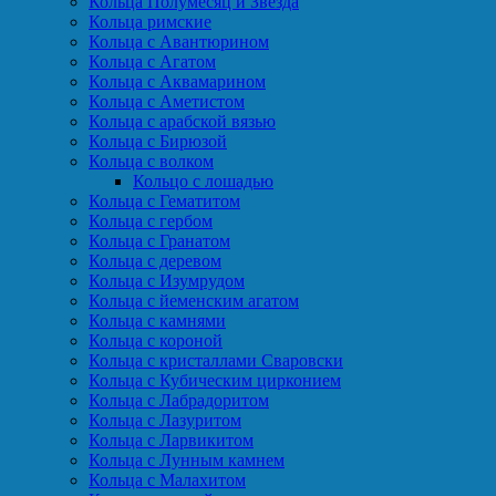
Кольца Полумесяц и Звезда
Кольца римские
Кольца с Авантюрином
Кольца с Агатом
Кольца с Аквамарином
Кольца с Аметистом
Кольца с арабской вязью
Кольца с Бирюзой
Кольца с волком
Кольцо с лошадью
Кольца с Гематитом
Кольца с гербом
Кольца с Гранатом
Кольца с деревом
Кольца с Изумрудом
Кольца с йеменским агатом
Кольца с камнями
Кольца с короной
Кольца с кристаллами Сваровски
Кольца с Кубическим цирконием
Кольца с Лабрадоритом
Кольца с Лазуритом
Кольца с Ларвикитом
Кольца с Лунным камнем
Кольца с Малахитом