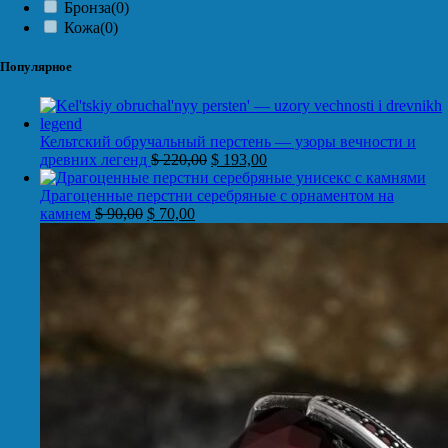
Бронза
(0)
Кожа
(0)
Популярное
Кельтский обручальный перстень — узоры вечности и
древних легенд
$
220,00
$
193,00
Драгоценные перстни серебряные с орнаментом на
камнем
$
90,00
$
70,00