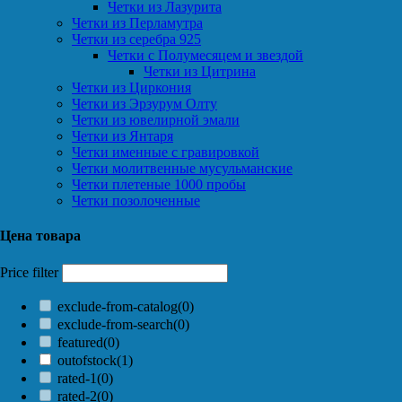
Четки из Лазурита
Четки из Перламутра
Четки из серебра 925
Четки с Полумесяцем и звездой
Четки из Цитрина
Четки из Циркония
Четки из Эрзурум Олту
Четки из ювелирной эмали
Четки из Янтаря
Четки именные с гравировкой
Четки молитвенные мусульманские
Четки плетеные 1000 пробы
Четки позолоченные
Цена товара
Price filter
exclude-from-catalog
(0)
exclude-from-search
(0)
featured
(0)
outofstock
(1)
rated-1
(0)
rated-2
(0)