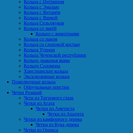
Кольца с Цитрином
Кольца с Эмалью
Кольца с Янтарём
Кольца с Яшмой
Кольца Сельджуков
Кольца со змеёй
Кольцо с животными
Кольца со львом
Кольца со слоновой костью
Кольца Турции
Кольца Чеченской республики
Кольцо драконья яшма
Кольцо Соломона
Христианские кольца
Эксклюзивные кольца
Помолвочные кольца
Обручальные перстни
Четки Розарий
Чети из Тигрового глаза
Четки из Агата
Чктки из Аметиста
Четки из Апатита
Четки из камфорного дерева
Четки из Кука дерева
Четки из Оникса