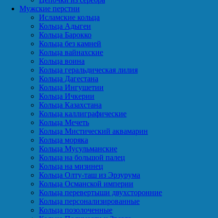
Мужские перстни
Исламские кольца
Кольца Адыгеи
Кольца Барокко
Кольца без камней
Кольца вайнахские
Кольца воина
Кольца геральдическая лилия
Кольца Дагестана
Кольца Ингушетии
Кольца Ичкерии
Кольца Казахстана
Кольца каллиграфические
Кольца Мечеть
Кольца Мистический аквамарин
Кольца моряка
Кольца Мусульманские
Кольца на большой палец
Кольца на мизинец
Кольца Олту-таш из Эрзурума
Кольца Османской империи
Кольца перевертыши двухсторонние
Кольца персонализированные
Кольца позолоченные