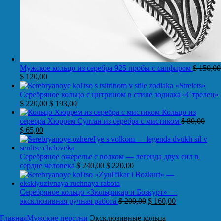
Мужское кольцо из серебра 925 пробы с сапфиром
$
150,00
$
120,00
Серебряное кольцо с цитрином в стиле зодиака «Стрелец»
$
220,00
$
193,00
Кольцо из
серебра Хюррем Султан из серебра с мистиком
$
80,00
$
65,00
Серебряное ожерелье с волком — легенда двух сил в
сердце человека
$
240,00
$
220,00
Серебряное кольцо «Зюльфикар и Бозкурт» —
эксклюзивная ручная работа
$
200,00
$
160,00
Главная
Мужские перстни
Эксклюзивные кольца