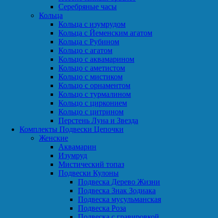
Серебряные часы
Кольца
Кольца с изумрудом
Кольца с Йеменским агатом
Кольца с Рубином
Кольцо с агатом
Кольцо с аквамарином
Кольцо с аметистом
Кольцо с мистиком
Кольцо с орнаментом
Кольцо с турмалином
Кольцо с цирконием
Кольцо с цитрином
Перстень Луна и Звезда
Комплекты Подвески Цепочки
Женские
Аквамарин
Изумруд
Мистический топаз
Подвески Кулоны
Подвеска Дерево Жизни
Подвеска Знак Зодиака
Подвеска мусульманская
Подвеска Роза
Подвеска с гравировкой