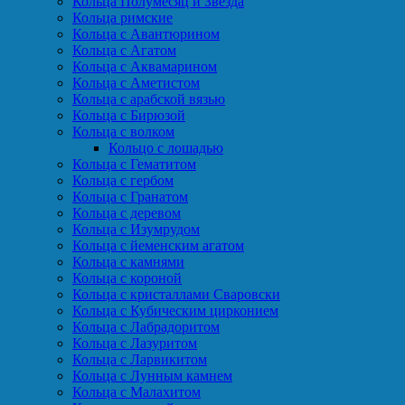
Кольца Полумесяц и Звезда
Кольца римские
Кольца с Авантюрином
Кольца с Агатом
Кольца с Аквамарином
Кольца с Аметистом
Кольца с арабской вязью
Кольца с Бирюзой
Кольца с волком
Кольцо с лошадью
Кольца с Гематитом
Кольца с гербом
Кольца с Гранатом
Кольца с деревом
Кольца с Изумрудом
Кольца с йеменским агатом
Кольца с камнями
Кольца с короной
Кольца с кристаллами Сваровски
Кольца с Кубическим цирконием
Кольца с Лабрадоритом
Кольца с Лазуритом
Кольца с Ларвикитом
Кольца с Лунным камнем
Кольца с Малахитом