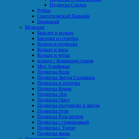
Подвеска Сердце
Рубин
Синтетический Параиба
Цирконий
Мужские
Браслет и кольцо
Брелоки из серебра
Кольцо и подвеска
Кольцо и часы
Кольцо и четки
кольцо с Кошачьим глазом
Меч Зульфикар
Подвеска Волк
Подвеска Звезда Соломона
Подвеска и цепочка
Подвеска Коран
Подвеска Лев
Подвеска Орел
Подвеска полумесяц и звезда
Подвеска пуля
Подвеска Роза ветров
Подвеска с гравировкой
Подвеска с Топор
Подвеска якорь
Цепочки из серебра