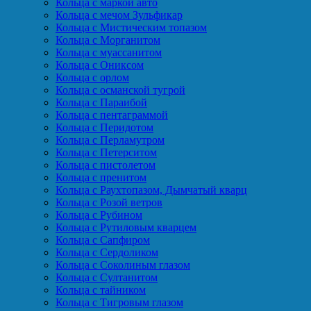
Кольца с маркой авто
Кольца с мечом Зульфикар
Кольца с Мистическим топазом
Кольца с Морганитом
Кольца с муассанитом
Кольца с Ониксом
Кольца с орлом
Кольца с османской тугрой
Кольца с Параибой
Кольца с пентаграммой
Кольца с Перидотом
Кольца с Перламутром
Кольца с Петерситом
Кольца с пистолетом
Кольца с пренитом
Кольца с Раухтопазом, Дымчатый кварц
Кольца с Розой ветров
Кольца с Рубином
Кольца с Рутиловым кварцем
Кольца с Сапфиром
Кольца с Сердоликом
Кольца с Соколиным глазом
Кольца с Султанитом
Кольца с тайником
Кольца с Тигровым глазом