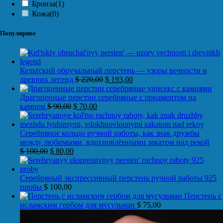
Бронза
(1)
Кожа
(0)
Популярное
Кельтский обручальный перстень — узоры вечности и
древних легенд
$
220,00
$
193,00
Драгоценные перстни серебряные с орнаментом на
камнем
$
90,00
$
70,00
Серебряное кольцо ручной работы, как знак дружбы
между любимыми, вдохновлёнными закатом над рекой
$
100,00
$
80,00
Серебряный экспрессивный перстень ручной работы 925
пробы
$
100,00
Перстень с
исламским гербом для мусульман
$
75,00