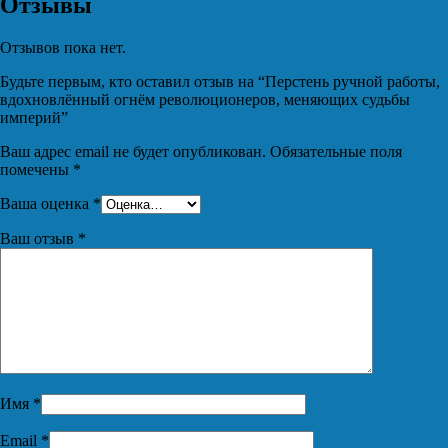
Отзывы
Отзывов пока нет.
Будьте первым, кто оставил отзыв на “Перстень ручной работы,
вдохновлённый огнём революционеров, меняющих судьбы
империй”
Ваш адрес email не будет опубликован.
Обязательные поля
помечены
*
Ваша оценка
*
Ваш отзыв
*
Имя
*
Email
*