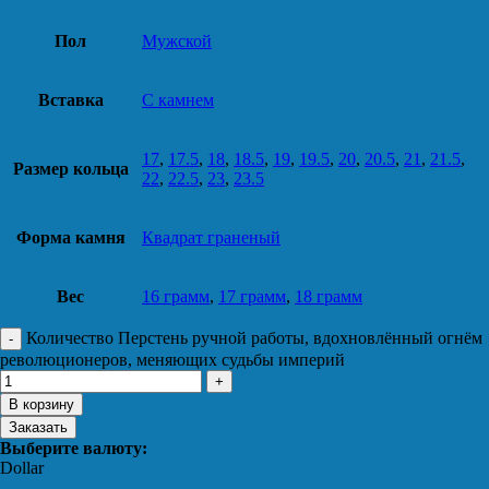
Пол
Мужской
Вставка
С камнем
17
,
17.5
,
18
,
18.5
,
19
,
19.5
,
20
,
20.5
,
21
,
21.5
,
Размер кольца
22
,
22.5
,
23
,
23.5
Форма камня
Квадрат граненый
Вес
16 грамм
,
17 грамм
,
18 грамм
Количество Перстень ручной работы, вдохновлённый огнём
революционеров, меняющих судьбы империй
В корзину
Заказать
Выберите валюту:
Dollar