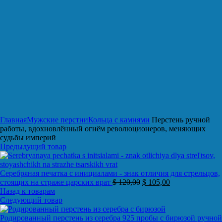
Нажмите, чтобы увеличить
Главная
Мужские перстни
Кольца с камнями
Перстень ручной
работы, вдохновлённый огнём революционеров, меняющих
судьбы империй
Предыдущий товар
Серебряная печатка с инициалами - знак отличия для стрельцов,
стоящих на страже царских врат
$
120,00
$
105,00
Назад к товарам
Следующий товар
Родированный перстень из серебра 925 пробы с бирюзой ручной