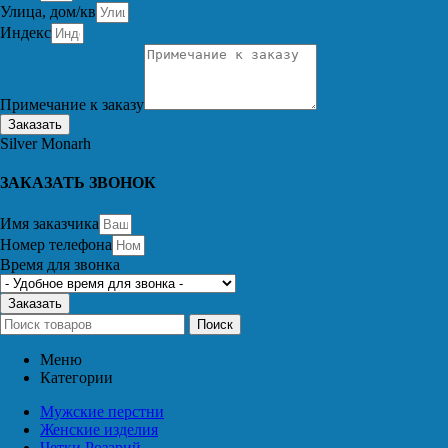
Улица, дом/кв
Индекс
Примечание к заказу
Заказать
Silver Monarh
ЗАКАЗАТЬ ЗВОНОК
Имя заказчика
Номер телефона
Время для звонка
Заказать
Поиск
Меню
Категории
Мужские перстни
Женские изделия
Четки Розарий