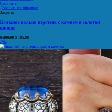
Сравнить
Добавить в избранное
Закрыть
Большое кольцо перстень с камнем в золотой
короне
$
200,00
$
185,00
-3%